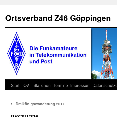
Zum
Inhalt
Ortsverband Z46 Göppingen
springen
Start
OV
Stationen
Termine
Impressum
Datenschutze
←
Dreikönigswanderung 2017
DSCN1225