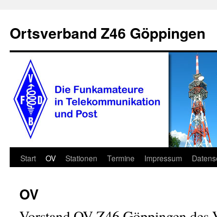
Zum
Inhalt
Ortsverband Z46 Göppingen
springen
Start
OV
Stationen
Termine
Impressum
Datens
OV
Vorstand OV Z46 Göppingen des