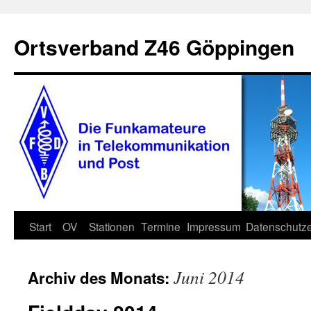
Zum
Inhalt
Ortsverband Z46 Göppingen
springen
Start
OV
Stationen
Termine
Impressum
Datenschutze
Juni 2014
Archiv des Monats: