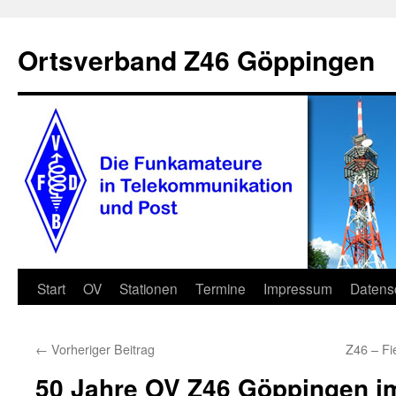
Zum
Inhalt
Ortsverband Z46 Göppingen
springen
Start
OV
Stationen
Termine
Impressum
Datens
←
Vorheriger Beitrag
Z46 – Fi
50 Jahre OV Z46 Göppingen i