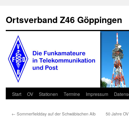
Zum
Inhalt
Ortsverband Z46 Göppingen
springen
Start
OV
Stationen
Termine
Impressum
Datens
←
Sommerfieldday auf der Schwäbischen Alb
50 Jahre OV