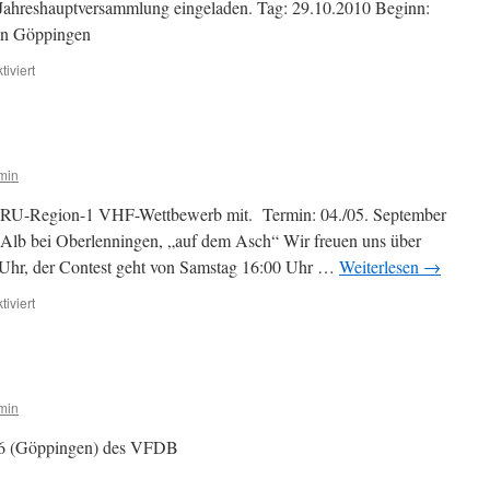
r Jahreshauptversammlung eingeladen. Tag: 29.10.2010 Beginn:
 in Göppingen
für
iviert
Einladung
zur
Mitgliederversammlung
2010
min
U-Region-1 VHF-Wettbewerb mit. Termin: 04./05. September
lb bei Oberlenningen, „auf dem Asch“ Wir freuen uns über
 Uhr, der Contest geht von Samstag 16:00 Uhr …
Weiterlesen
→
für
iviert
Kontest
min
46 (Göppingen) des VFDB