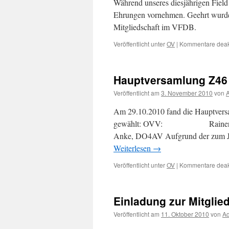
Während unseres diesjährigen Fie
Ehrungen vornehmen. Geehrt wurde
Mitgliedschaft im VFDB.
Veröffentlicht unter
OV
|
Kommentare deakt
Hauptversamlung Z46
Veröffentlicht am
3. November 2010
von
Am 29.10.2010 fand die Hauptvers
gewählt: OVV: Rainer DL5S
Anke, DO4AV Aufgrund der zum Ja
Weiterlesen
→
Veröffentlicht unter
OV
|
Kommentare deakt
Einladung zur Mitgli
Veröffentlicht am
11. Oktober 2010
von
A