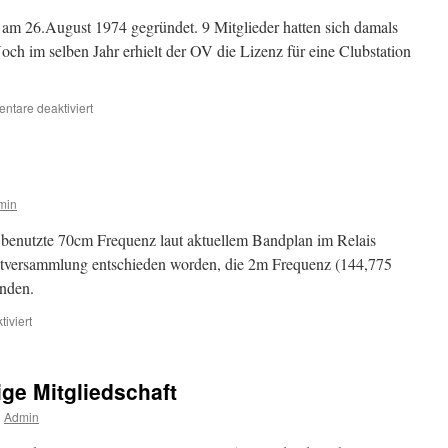
m 26.August 1974 gegründet. 9 Mitglieder hatten sich damals
ch im selben Jahr erhielt der OV die Lizenz für eine Clubstation
für
tare deaktiviert
min
 benutzte 70cm Frequenz laut aktuellem Bandplan im Relais
 Hautversammlung entschieden worden, die 2m Frequenz (144,775
nden.
für
iviert
OV
Frequenz
ige Mitgliedschaft
n
Admin