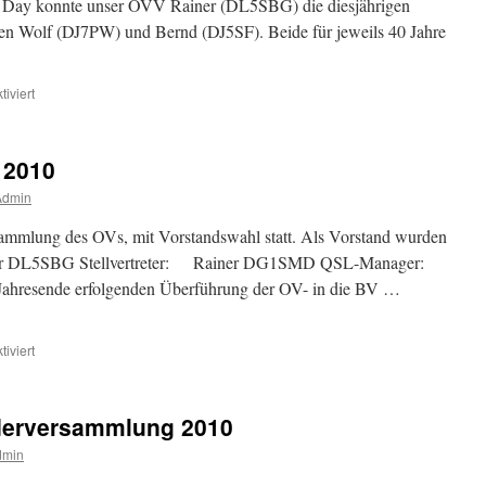
ld Day konnte unser OVV Rainer (DL5SBG) die diesjährigen
n Wolf (DJ7PW) und Bernd (DJ5SF). Beide für jeweils 40 Jahre
für
iviert
Ehrungen
für
langjährige
 2010
Mitgliedschaft
Admin
ammlung des OVs, mit Vorstandswahl statt. Als Vorstand wurden
BG Stellvertreter: Rainer DG1SMD QSL-Manager:
hresende erfolgenden Überführung der OV- in die BV …
für
iviert
Hauptversamlung
Z46
2010
ederversammlung 2010
dmin