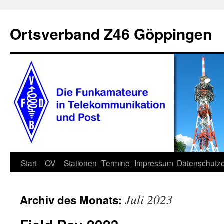
Zum
Inhalt
Ortsverband Z46 Göppingen
springen
Start
OV
Stationen
Termine
Impressum
Datenschutze
Juli 2023
Archiv des Monats: