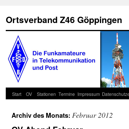
Zum
Inhalt
Ortsverband Z46 Göppingen
springen
Start
OV
Stationen
Termine
Impressum
Datenschutze
Februar 2012
Archiv des Monats: