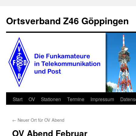
Zum
Inhalt
Ortsverband Z46 Göppingen
springen
Start
OV
Stationen
Termine
Impressum
Datens
←
Neuer Ort für OV Abend
OV Abend Februar