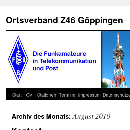
Zum
Inhalt
Ortsverband Z46 Göppingen
springen
Start
OV
Stationen
Termine
Impressum
Datenschutze
August 2010
Archiv des Monats: