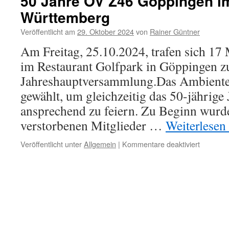
50 Jahre OV Z46 Göppingen i
Württemberg
Veröffentlicht am
29. Oktober 2024
von
Rainer Güntner
Am Freitag, 25.10.2024, trafen sich 17 
im Restaurant Golfpark in Göppingen z
Jahreshauptversammlung.Das Ambiente
gewählt, um gleichzeitig das 50-jährig
ansprechend zu feiern. Zu Beginn wurde
verstorbenen Mitglieder …
Weiterlesen
für
Veröffentlicht unter
Allgemein
|
Kommentare deaktiviert
50
Jahre
OV
Z46
Göpping
im
BV
Württem