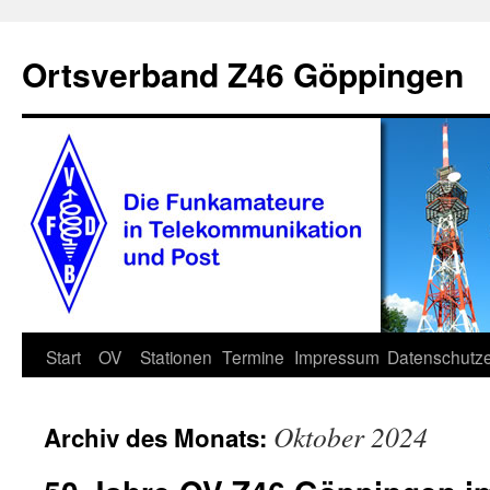
Zum
Inhalt
Ortsverband Z46 Göppingen
springen
Start
OV
Stationen
Termine
Impressum
Datenschutze
Oktober 2024
Archiv des Monats: