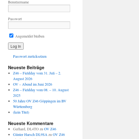
Benutzername
Passwort
Angemeldet bleiben
Passwort zurücksetzen
Neueste Beiträge
Z46 – Fieldday vom 31. Juli – 2.
August 2026
OV – Abend im Juni 2026
Z46 – Fieldday vom 08. – 10. August
2025
50 Jahre OV Z46 Göppingen im BV
Württemberg
(kein Titel)
Neueste Kommentare
Gerhard, DL4TO
zu
OV Z46
Günter Harsch DL9SA
zu
OV Z46