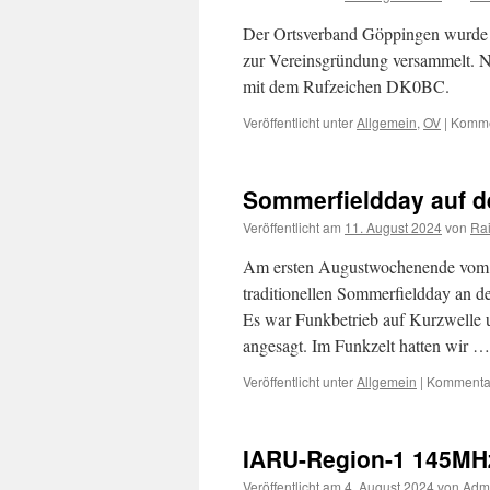
Der Ortsverband Göppingen wurde a
zur Vereinsgründung versammelt. No
mit dem Rufzeichen DK0BC.
Veröffentlicht unter
Allgemein
,
OV
|
Kommen
Sommerfieldday auf d
Veröffentlicht am
11. August 2024
von
Rai
Am ersten Augustwochenende vom 0
traditionellen Sommerfieldday an 
Es war Funkbetrieb auf Kurzwelle 
angesagt. Im Funkzelt hatten wir 
Veröffentlicht unter
Allgemein
|
Kommentar
IARU-Region-1 145MH
Veröffentlicht am
4. August 2024
von
Adm