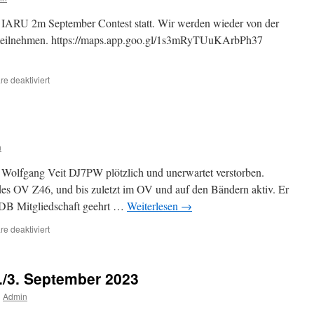
 IARU 2m September Contest statt. Wir werden wieder von der
 teilnehmen. https://maps.app.goo.gl/1s3mRyTUuKArbPh37
für
e deaktiviert
IARU-
Region-
1
145MHz
September
n
Contest
 Wolfgang Veit DJ7PW plötzlich und unerwartet verstorben.
s OV Z46, und bis zuletzt im OV und auf den Bändern aktiv. Er
VFDB Mitgliedschaft geehrt …
Weiterlesen
→
für
e deaktiviert
SK
DJ7PW
/3. September 2023
n
Admin