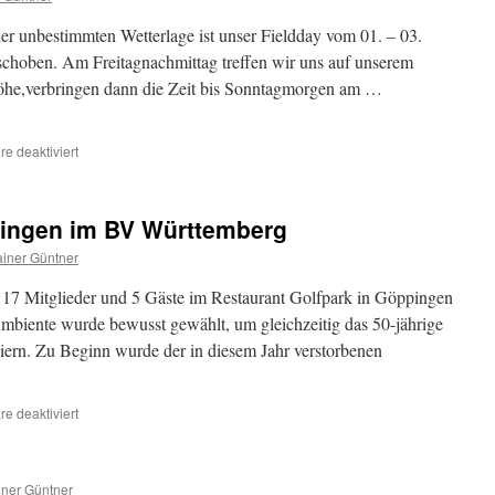
2026
r unbestimmten Wetterlage ist unser Fieldday vom 01. – 03.
schoben. Am Freitagnachmittag treffen wir uns auf unserem
öhe,verbringen dann die Zeit bis Sonntagmorgen am …
für
e deaktiviert
Z46
–
Fieldday
pingen im BV Württemberg
vom
08.
iner Güntner
–
10.
h 17 Mitglieder und 5 Gäste im Restaurant Golfpark in Göppingen
August
biente wurde bewusst gewählt, um gleichzeitig das 50-jährige
2025
iern. Zu Beginn wurde der in diesem Jahr verstorbenen
für
e deaktiviert
50
Jahre
OV
ner Güntner
Z46