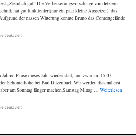
ntest „Ziemlich gut“ Die Verbesserungsvorschläge vom letztem
chnik hat gut funktioniert(nur ein paar kleine Aussetzer), das
t.Aufgrund der nassen Witterung konnte Bruno das Contestgelände
für
e deaktiviert
DK0BC
VHF-
Contest
2./3.
September
2023
 Jahren Pause dieses Jahr wieder statt, und zwar am 15.07-
der Schonterhöhe bei Bad Ditzenbach.Wir werden diesmal erst
ür aber am Sonntag länger machen.Samstag Mittag …
Weiterlesen
für
e deaktiviert
Field
Day
2023