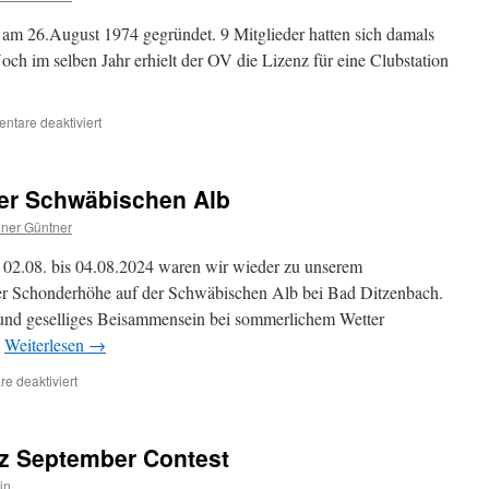
Göppingen
m 26.August 1974 gegründet. 9 Mitglieder hatten sich damals
im
BV
ch im selben Jahr erhielt der OV die Lizenz für eine Clubstation
Württemberg
für
tare deaktiviert
er Schwäbischen Alb
ner Güntner
2.08. bis 04.08.2024 waren wir wieder zu unserem
der Schonderhöhe auf der Schwäbischen Alb bei Bad Ditzenbach.
und geselliges Beisammensein bei sommerlichem Wetter
…
Weiterlesen
→
für
e deaktiviert
Sommerfieldday
auf
der
z September Contest
Schwäbischen
Alb
in