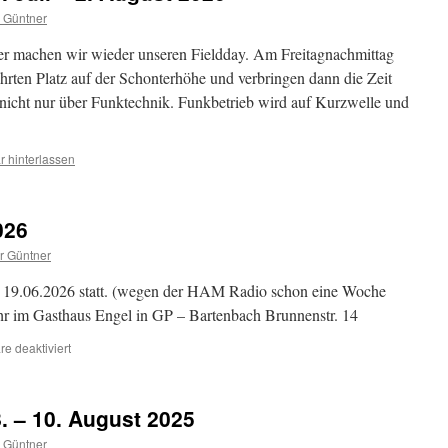
 Güntner
er machen wir wieder unseren Fieldday. Am Freitagnachmittag
ährten Platz auf der Schonterhöhe und verbringen dann die Zeit
nicht nur über Funktechnik. Funkbetrieb wird auf Kurzwelle und
 hinterlassen
026
r Güntner
 19.06.2026 statt. (wegen der HAM Radio schon eine Woche
hr im Gasthaus Engel in GP – Bartenbach Brunnenstr. 14
für
e deaktiviert
OV
–
Abend
. – 10. August 2025
im
Juni
 Güntner