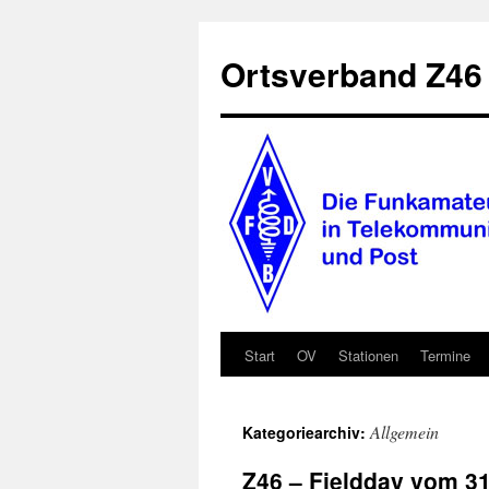
Zum
Inhalt
Ortsverband Z46
springen
Start
OV
Stationen
Termine
Allgemein
Kategoriearchiv:
Z46 – Fieldday vom 31.