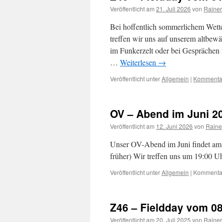
Veröffentlicht am
21. Juli 2026
von
Rainer
Bei hoffentlich sommerlichem Wett
treffen wir uns auf unserem altbew
im Funkerzelt oder bei Gesprächen 
…
Weiterlesen
→
Veröffentlicht unter
Allgemein
|
Kommentar
OV – Abend im Juni 2
Veröffentlicht am
12. Juni 2026
von
Raine
Unser OV-Abend im Juni findet am
früher) Wir treffen uns um 19:00 U
Veröffentlicht unter
Allgemein
|
Kommentar
Z46 – Fieldday vom 08
Veröffentlicht am
20. Juli 2025
von
Rainer