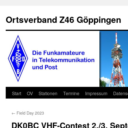
Zum
Inhalt
Ortsverband Z46 Göppingen
springen
Start
OV
Stationen
Termine
Impressum
Datens
←
Field Day 2023
DK0BC VHF-Contest 2./3. Sep