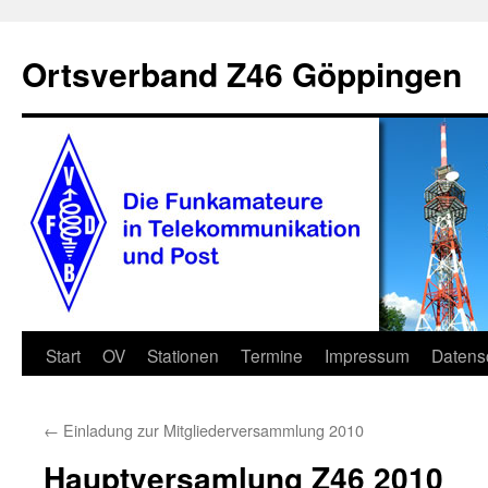
Zum
Inhalt
Ortsverband Z46 Göppingen
springen
Start
OV
Stationen
Termine
Impressum
Datens
←
Einladung zur Mitgliederversammlung 2010
Hauptversamlung Z46 2010