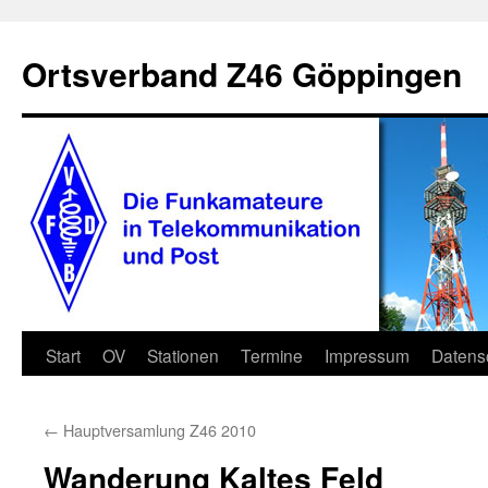
Zum
Inhalt
Ortsverband Z46 Göppingen
springen
Start
OV
Stationen
Termine
Impressum
Datens
←
Hauptversamlung Z46 2010
Wanderung Kaltes Feld